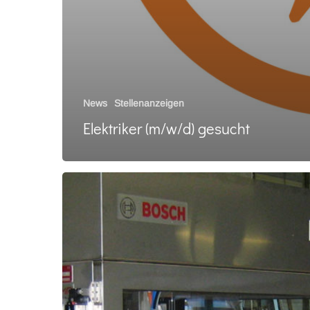
News
Stellenanzeigen
Elektriker (m/w/d) gesucht
Füll
Lab
Automation
übernimmt
den
Bereich
Laborautomation
von