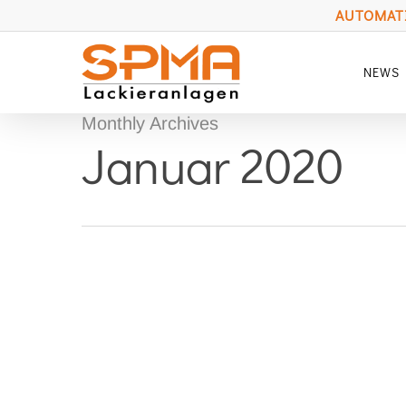
Skip
AUTOMATI
to
main
NEWS
content
Monthly Archives
Januar 2020
Paint
Expo
2026