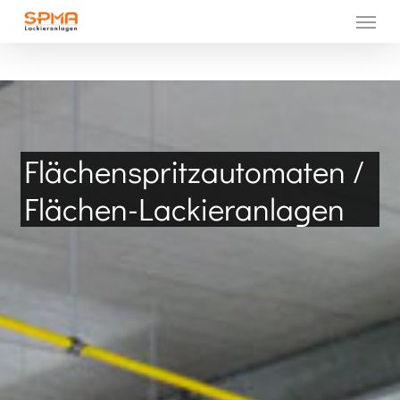
Menu
Skip
to
main
content
Flächenspritzautomaten
/
Flächen-Lackieranlagen