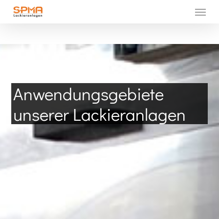
Menu
Skip
to
main
content
Anwendungsgebiete
unserer
Lackieranlagen